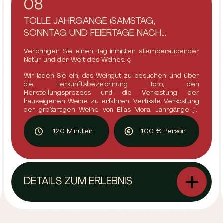
08
TOLLE JAHRGÄNGE (SAMSTAG,
SONNTAG UND FEIERTAGE NACH
VEREINBARUNG)
Verbringen Sie einen Tag inmitten atemberaubender
Natur und der Welt des Weines. ç
Wir laden Sie ein, das Weingut zu besuchen und über
die Herkunftsbezeichnung Toro, den
Herstellungsprozess und die Verkostung der
hauseigenen Weine zu erfahren. Vertikale Verkostung
der großartigen Weine von Elías Mora, Jahrgänge je
nach Verfügbarkeit. Den krönenden Abschluss bildet
unser exquisiter französischer Champagner.
120 Minuten
100 € Person
DETAILS ZUM ERLEBNIS