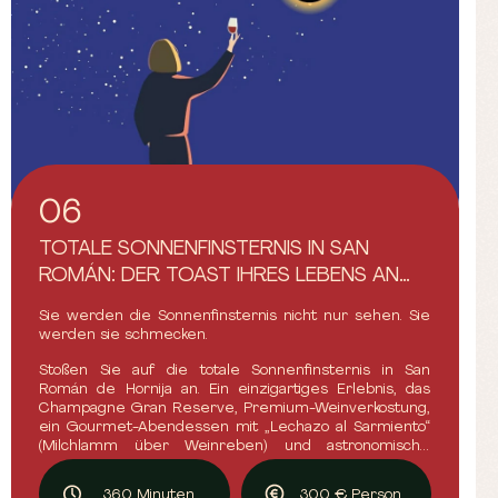
06
TOTALE SONNENFINSTERNIS IN SAN
ROMÁN: DER TOAST IHRES LEBENS AN
DIESEM 12. AUGUST.
Sie werden die Sonnenfinsternis nicht nur sehen. Sie
werden sie schmecken.
Stoßen Sie auf die totale Sonnenfinsternis in San
Román de Hornija an. Ein einzigartiges Erlebnis, das
Champagne Gran Reserve, Premium-Weinverkostung,
ein Gourmet-Abendessen mit „Lechazo al Sarmiento“
(Milchlamm über Weinreben) und astronomische
Beobachtungen mit Experten vereint. Limitierte Plätze
für das Ereignis des Jahrhunderts. Reservieren Sie
360 Minuten
300 € Person