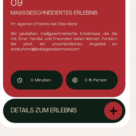
09
MASSGESCHNEIDERTES ERLEBNIS
Ihr eigenes Erlebnis bei Elías Mora
Wir gestalten maßgeschneiderte Erlebnisse, die Sie
mit Ihrer Familie und Freunden teilen können. Fordern
Sie jetzt ein unverbindliches Angebot an:
enoturismo@bodegaseliasmora.com
0 Minuten
0 € Person
DETAILS ZUM ERLEBNIS