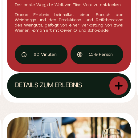
Der beste Weg, die Welt von Elías Mora zu entdecken.
Dieses Erlebnis beinhaltet einen Besuch des
Weinbergs und des Produktions- und Reifebereichs
des Weinguts, gefolgt von einer Verkostung von zwei
Weinen, kombiniert mit Oliven Öl und Schokolade.
60 Minuten
15 € Person
DETAILS ZUM ERLEBNIS