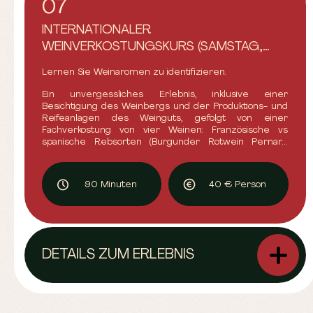
07
INTERNATIONALER
WEINVERKOSTUNGSKURS (SAMSTAG,
SONNTAG UND AN FEIERTAGEN NACH
Lernen Sie Weinaromen zu identifizieren.
VEREINBARUNG)
Ein unvergessliches Erlebnis, inklusive einer
Besichtigung des Weinbergs und der Produktions- und
Reifeanlagen des Weinguts, gefolgt von einer
Fachverkostung von vier Weinen: Französische vs
spanische Rebsorten (Burgunder Rotwein Pernard
Vergelesses, Viñas Elias Mora D.O. Toro, Elsässer
Weißwein As de B, Elias Mora Contracorriente D.O.
Rueda), jeweils begleitet von traditionellen regionalen
90 Minuten
40 € Person
Käsesorten. EIN WAHRHAFT EINZIGARTIGES ERLEBNIS!
DETAILS ZUM ERLEBNIS