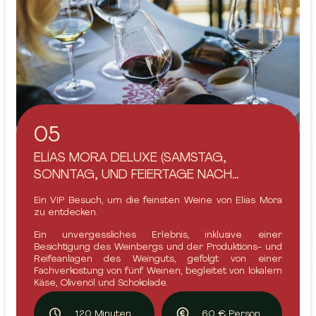
05
ELÍAS MORA DELUXE (SAMSTAG,
SONNTAG, UND FEIERTAGE NACH
VEREINBARUNG)
Ein VIP Besuch, um die feinsten Weine von Elías Mora
zu entdecken.
Ein unvergessliches Erlebnis, inklusive einer
Besichtigung des Weinbergs und der Produktions- und
Reifeanlagen des Weinguts, gefolgt von einer
Fachverkostung von fünf Weinen, begleitet von lokalem
Käse, Olivenöl und Schokolade.
120 Minuten
60 € Person