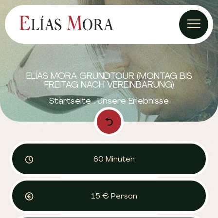
IMPRESSUM
DATENSCHUTZERKLÄRUNG
ELÍAS MORA GRUNDTOUR (MONTAG BIS
FREITAG NACH VEREINBARUNG)
COOKIE-RICHTLINIE
Startseite
.
Unsere Erlebnisse
60 Minuten
15 € Person